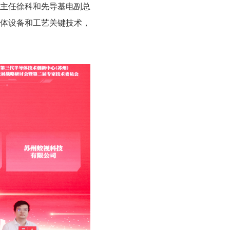
主任徐科和先导基电副总
体设备和工艺关键技术，