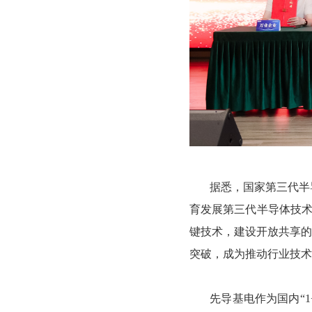
据悉，国家第三代半导
育发展第三代半导体技术
键技术，建设开放共享的
突破，成为推动行业技术
先导基电作为国内“1+