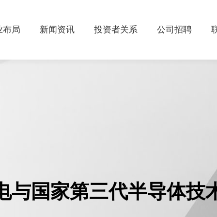
业布局
新闻资讯
投资者关系
公司招聘
基电与国家第三代半导体技