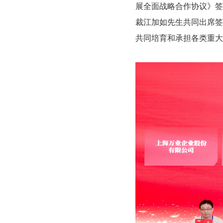
展全面战略合作协议》签
裁江加如先生共同出席签
共同培育和承担各类重大