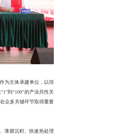
作为主体承建单位，以培
到“100”的产业共性关
在众多关键环节取得重要
、薄膜沉积、快速热处理