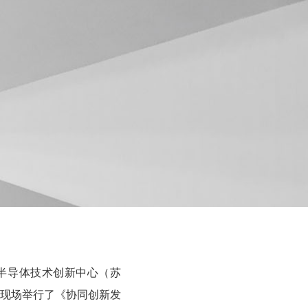
半导体技术创新中心（苏
会现场举行了《协同创新发