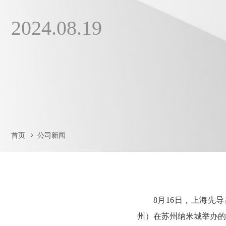
2024.08.19
首页
公司新闻
8月16日，上海先导
州）在苏州纳米城举办的