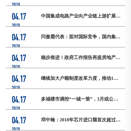
器”作用凸显
2019
04.17
中国集成电路产业向产业链上游扩展，
结构趋于优化
2019
04.17
闫傲霜代表：面对国际竞争，国内集成
电路产业需补短板加长板
2019
04.17
稳步推进！政府工作报告再提房地产税
立法
2019
04.17
继续加大户籍制度改革力度，推动1亿
人城镇落户要取得决定性进展
2019
04.17
多城楼市调控“一城一策”，3月或公布
具体方案
2019
04.17
邓中翰：2018年芯片进口额首次超过
3000亿美元
2019