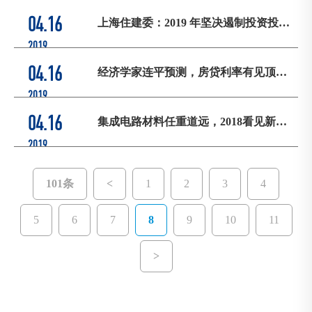
04.16
上海住建委：2019 年坚决遏制投资投机
性购房
2019
04.16
经济学家连平预测，房贷利率有见顶回
调之势
2019
04.16
集成电路材料任重道远，2018看见新希
望
2019
101条
<
1
2
3
4
5
6
7
8
9
10
11
>